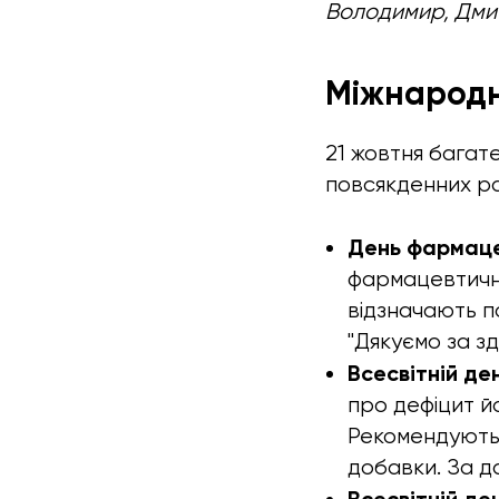
Володимир, Дмит
Міжнародні
21 жовтня багате 
повсякденних ра
День фармацев
фармацевтичних
відзначають п
"Дякуємо за зд
Всесвітній де
про дефіцит й
Рекомендують 
добавки. За д