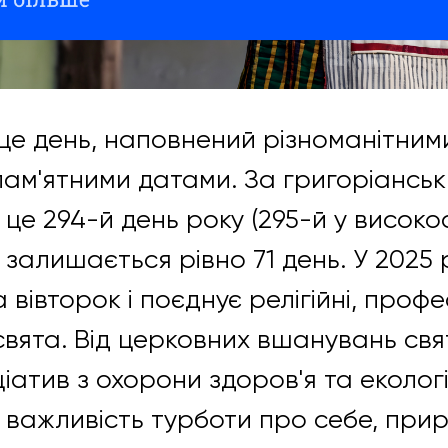
 це день, наповнений різноманітним
пам'ятними датами. За григоріансь
е 294-й день року (295-й у високосн
 залишається рівно 71 день. У 2025 
вівторок і поєднує релігійні, профес
свята. Від церковних вшанувань свя
ціатив з охорони здоров'я та екологі
 важливість турботи про себе, прир