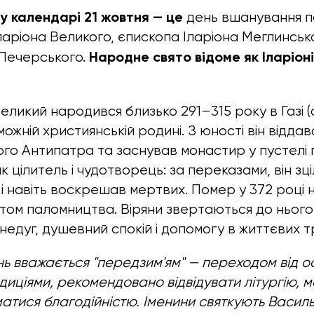
у календарі 21 жовтня — це
день вшанування па
аріона Великого, єпископа Іларіона Меглинськ
Народне свято відоме як Іларіоні
Печерського.
Великий народився близько 291–315 року в Газі 
ожній християнській родині. З юності він віддав
ого Антипатра та заснував монастир у пустелі 
як цілитель і чудотворець: за переказами, він зц
і навіть воскрешав мертвих. Помер у 372 році на
ктом паломництва. Віряни звертаються до нього
 недуг, душевний спокій і допомогу в життєвих 
нь вважається "передзим'ям" — переходом від ос
иціями, рекомендовано відвідувати літургію, м
атися благодійністю. Іменини святкують Василь,