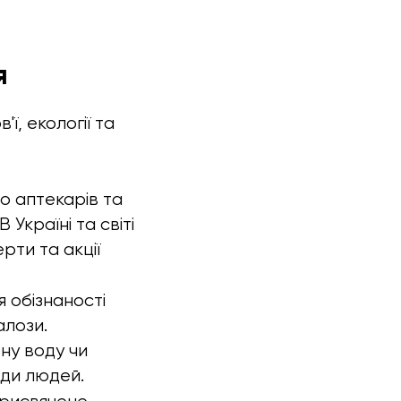
я
'ї, екології та
о аптекарів та
Україні та світі
рти та акції
я обізнаності
алози.
ну воду чи
рди людей.