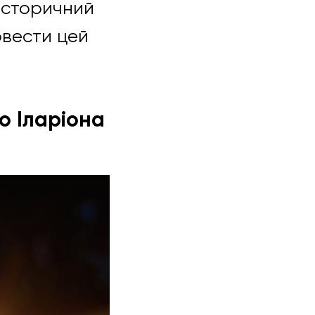
 історичний
овести цей
го Іларіона