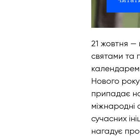
21 жовтня —
святами та 
календарем ц
Нового року
припадає на 
міжнародні 
сучасних іні
нагадує про