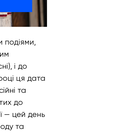
и подіями,
ким
і), і до
році ця дата
ійні та
тих до
ї — цей день
оду та