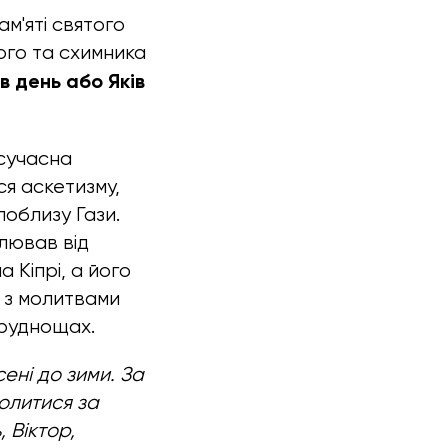
м'яті святого
ого та схимника
в день або Яків
(сучасна
ся аскетизму,
поблизу Гази.
ілював від
 Кіпрі, а його
 з молитвами
труднощах.
ені до зими. За
олитися за
 Віктор,