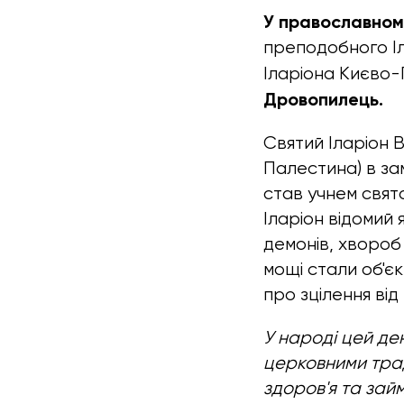
У православном
преподобного Іл
Іларіона Києво-
Дровопилець.
Святий Іларіон 
Палестина) в зам
став учнем свят
Іларіон відомий 
демонів, хвороб 
мощі стали об'є
про зцілення від
У народі цей де
церковними трад
здоров'я та займ