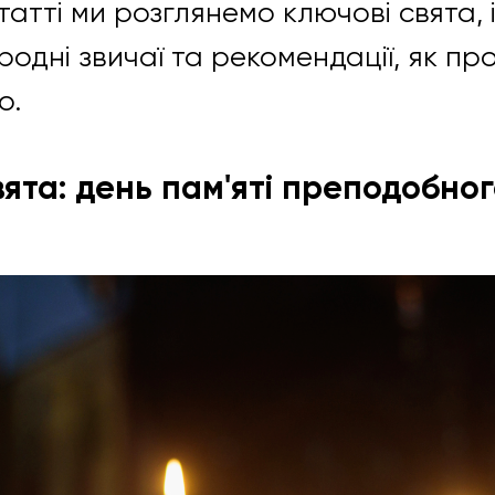
статті ми розглянемо ключові свята,
родні звичаї та рекомендації, як пр
о.
свята: день пам'яті преподобно