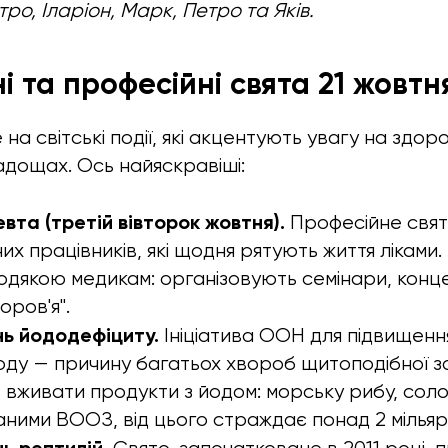
ро, Іларіон, Марк, Петро та Яків.
 та професійні свята 21 жовтн
на світські події, які акцентують увагу на здоров
дощах. Ось найяскравіші:
та (третій вівторок жовтня).
Професійне свят
 працівників, які щодня рятують життя ліками. В 
одякою медикам: організовують семінари, конце
оров'я".
нь йододефіциту.
Ініціатива ООН для підвищенн
оду — причину багатьох хвороб щитоподібної з
вживати продукти з йодом: морську рибу, соло
аними ВООЗ, від цього страждає понад 2 мілья