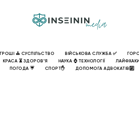
ГРОШІ ⛪ СУСПІЛЬСТВО
ВІЙСЬКОВА СЛУЖБА ✅
ГОРО
КРАСА ⏳ ЗДОРОВʼЯ
НАУКА ⌚ ТЕХНОЛОГІЇ
ЛАЙФХАК
ПОГОДА ☔
СПОРТ✋
ДОПОМОГА АДВОКАТІВ#️⃣